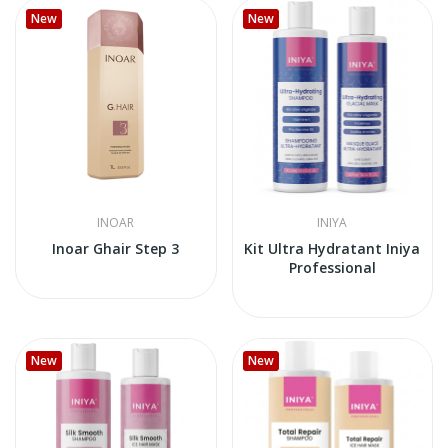
New
New
INOAR
INIYA
Inoar Ghair Step 3
Kit Ultra Hydratant Iniya
Professional
New
New